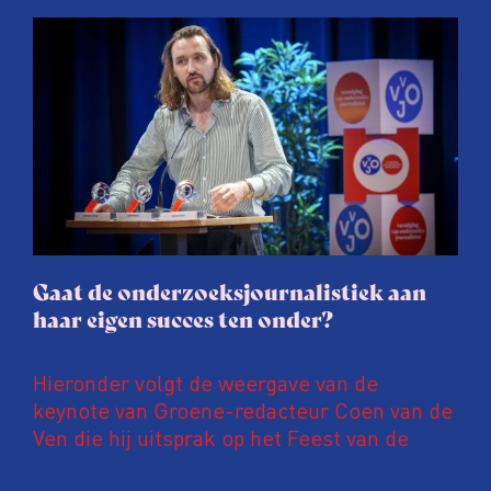
afgelopen twee jaar te maken met
juridische dreiging of een juridische
procedure rond het eigen werk. Dat kost
journalisten tijd, ook ervaren zij stress en
soms worden publicaties aangepast of
gaat de hele publicatie zelfs niet door.
Gaat de onderzoeksjournalistiek aan
haar eigen succes ten onder?
Hieronder volgt de weergave van de
keynote van Groene-redacteur Coen van de
Ven die hij uitsprak op het Feest van de
Onderzoeksjournalistiek op 19 juni 2026.