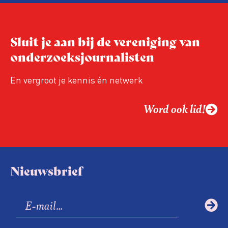
Niet de maker, maar de ontvanger
verandert op dit moment
Hoe blijft Onderzoeksjournalistiek
Sluit je aan bij de vereniging van
relevant in tijden van nieuwe verzuiling?
onderzoeksjournalisten
Hoe moet de journalistiek omgaan met
een steeds onverschilligere macht?
En vergroot je kennis én netwerk
Word ook lid!
Nieuwsbrief