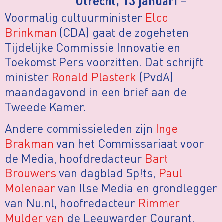
–
Utrecht, 13 januari
Voormalig cultuurminister
Elco
Brinkman
(CDA) gaat de zogeheten
Tijdelijke Commissie Innovatie en
Toekomst Pers voorzitten. Dat schrijft
minister
Ronald Plasterk
(PvdA)
maandagavond in een brief aan de
Tweede Kamer.
Andere commissieleden zijn
Inge
Brakman
van het Commissariaat voor
de Media, hoofdredacteur
Bart
Brouwers
van dagblad Sp!ts,
Paul
Molenaar
van Ilse Media en grondlegger
van Nu.nl, hoofredacteur
Rimmer
Mulder van
de Leeuwarder Courant,