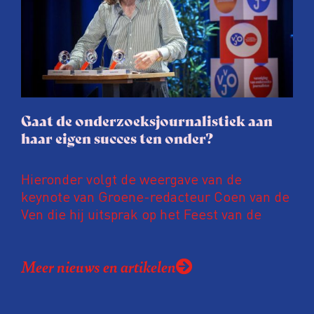
journalisten tijd, ook ervaren zij stress en
soms worden publicaties aangepast of
gaat de hele publicatie zelfs niet door.
Gaat de onderzoeksjournalistiek aan
haar eigen succes ten onder?
Hieronder volgt de weergave van de
keynote van Groene-redacteur Coen van de
Ven die hij uitsprak op het Feest van de
Onderzoeksjournalistiek op 19 juni 2026.
Coen uit zijn zorgen over de relatie tussen
Meer nieuws en artikelen
de macht, de pers en het publiek aan de
hand van drie punten: