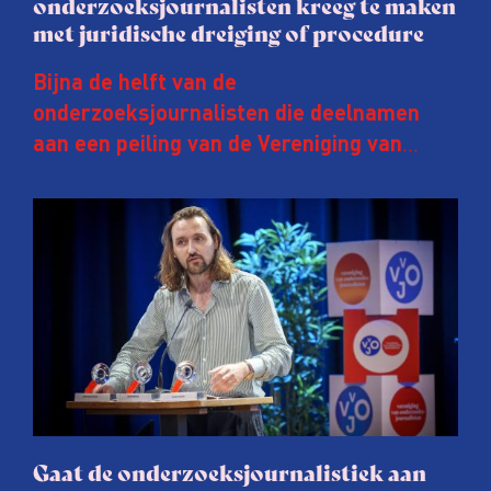
onderzoeksjournalisten kreeg te maken
met juridische dreiging of procedure
Bijna de helft van de
onderzoeksjournalisten die deelnamen
aan een peiling van de Vereniging van
Onderzoeksjournalisten (VVOJ) kreeg de
afgelopen twee jaar te maken met
juridische dreiging of een juridische
procedure rond het eigen werk. Dat kost
journalisten tijd, ook ervaren zij stress en
soms worden publicaties aangepast of
gaat de hele publicatie zelfs niet door.
Gaat de onderzoeksjournalistiek aan