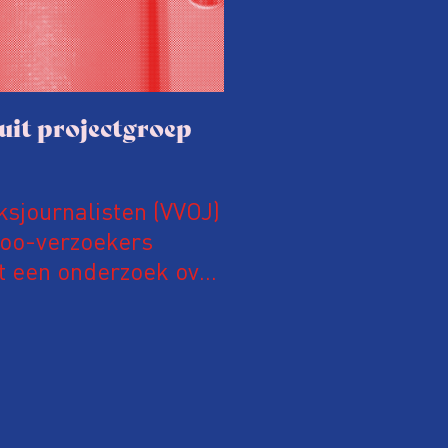
it projectgroep
sjournalisten (VVOJ)
Woo-verzoekers
t een onderzoek over
en overheid (Woo).
ten er tekortkomingen
ordt het onderzoek
recht op
rken.