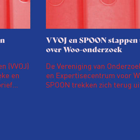
en
VVOJ en SPOON stappen u
over Woo-onderzoek
en (VVOJ)
De Vereniging van Onderzoek
eke en
en Expertisecentrum voor 
rief
SPOON trekken zich terug ui
Wet open
de uitvoering van de Wet op
 Volgens
Volgens de organisaties zit
oorbarig,
in de onderzoeksopzet en w
e wet nog
gebruikt als excuus om het 
nde
overheidsinformatie in te pe