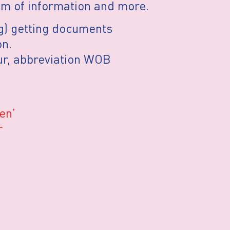
dom of information and more.
ng) getting documents
on.
r, abbreviation WOB
en’
r