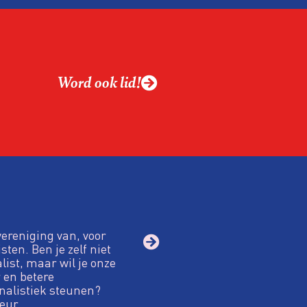
Word ook lid!
vereniging van, voor
sten. Ben je zelf niet
alist, maar wil je onze
 en betere
nalistiek steunen?
eur.