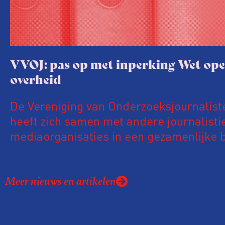
VVOJ: pas op met inperking Wet op
overheid
De Vereniging van Onderzoeksjournalist
heeft zich samen met andere journalisti
mediaorganisaties in een gezamenlijke b
uitgesproken tegen voorstellen om de 
overheid (Woo) vergaand aan te passen.
Meer nieuws en artikelen
deze organisaties zijn deze suggesties v
verontrustend en prematuur, zeker nu d
maar enkele jaren van kracht is en lope