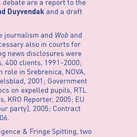
 debate are a report to the
and a draft
nd Duyvendak
ve journalism and
Wob
and
cessary also in courts for
ing news disclosures were
es, 400 clients, 1991-2000;
h role in Srebrenica, NOVA,
delsblad, 2001; Government
ocs on expelled pupils, RTL
es, KRO Reporter, 2005; EU
ur party], 2005; Contract
06.
ligence & Fringe Spitting, two