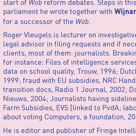
start of
Wob
reform debates. Steps in this
parliament he wrote together with
Wijna
for a successor of the
Wob
.
Roger Vleugels is lecturer on investigati
legal advisor in filing requests and if nec
clients, most of them: journalists. Break
for instance: Files of intelligence servic
data on school quality, Trouw, 1996; Dutc
1999; fraud with EU subsidies, NRC Han
transition docs, Radio 1 Journal, 2002; D
Nieuws, 2004; Journalists having sidelin
Farm Subsidies, EVS [linked to PvdA; labo
about voting Computers, a foundation, 20
He is editor and publisher of Fringe Intel