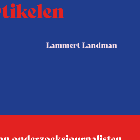
rtikelen
Lammert Landman
 van onderzoeksjournalisten