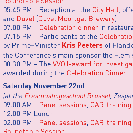
Roundtable Session
05.45 PM – Reception at the
City Hall
, of
and
Duvel
(
Duvel Moortgat Brewery
)
07.00 PM –
Celebration dinner
in restaur
07.15 PM – Participants at the
Celebratio
by Prime-Minister
of Flande
Kris Peeters
the Conference’s main sponsor the Flem
08.30 PM – The
VVOJ-award for Investiga
awarded during the
Celebration Dinner
Saterday November 22nd
(at the
Erasmushogeschool Brussel
, Zespe
09.00 AM –
Panel sessions
,
CAR-training
12.00 PM Lunch
02.00 PM –
Panel sessions
,
CAR-training
Roundtable Session