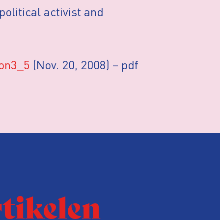
olitical activist and
on3_5
(Nov. 20, 2008) – pdf
rtikelen