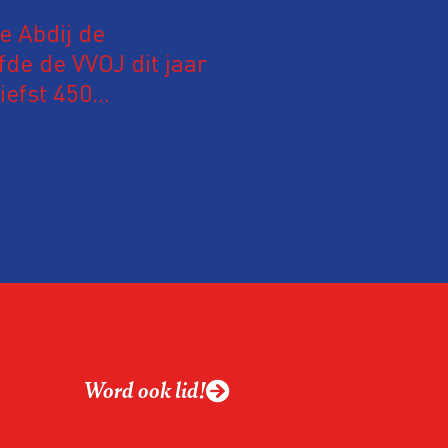
le Abdij de
fde de VVOJ dit jaar
iefst 450
 Nederland en
m hun expertise te
en. En de beweging
 de aanwezigen die de
 het eerst op de
Word ook lid!