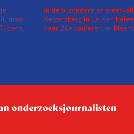
de
In de bijzondere en sfeervol
it, maar
Keizersberg in Leuven belee
Tijdens
haar 24e conferentie. Maar l
 in De
onderzoeksjournalisten uit
jke en
Vlaanderen kwamen samen o
delen en elkaar te ontmoet
groeit: bijna 40 procent van
evaluatie invulden, was voor
conferentie!
 van onderzoeksjournalisten