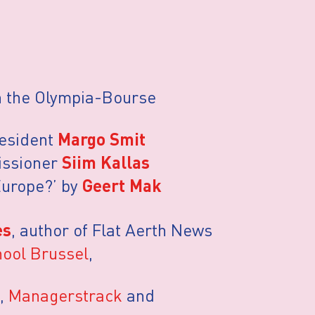
in the Olympia-Bourse
esident
Margo Smit
issioner
Siim Kallas
Europe?’ by
Geert Mak
, author of Flat Aerth News
es
ool Brussel
,
,
Managerstrack
and