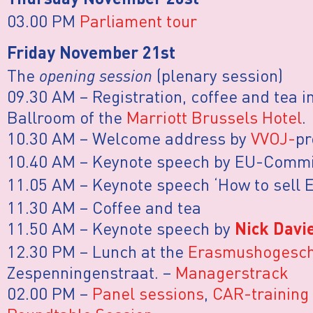
Thursday November 20st
03.00 PM
Parliament tour
Friday November 21st
The
opening session
(plenary session)
09.30 AM – Registration, coffee and tea 
Ballroom of the
Marriott Brussels Hotel
.
10.30 AM – Welcome address by
VVOJ-
pr
10.40 AM – Keynote speech by EU-Comm
11.05 AM – Keynote speech ‘How to sell 
11.30 AM – Coffee and tea
11.50 AM – Keynote speech by
Nick Davi
12.30 PM – Lunch at the
Erasmushogesch
Zespenningenstraat. –
Managerstrack
02.00 PM –
Panel sessions
,
CAR-training