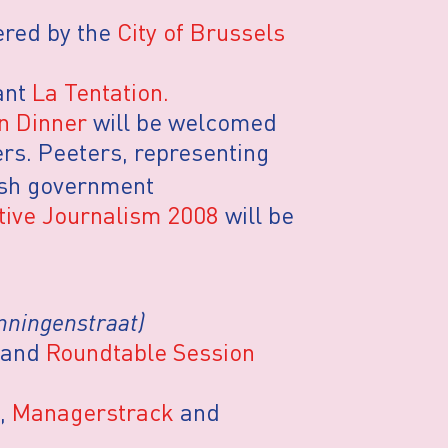
fered by the
City of Brussels
ant
La Tentation.
n Dinner
will be welcomed
rs. Peeters, representing
ish government
tive Journalism 2008
will be
nningenstraat)
and
Roundtable Session
,
Managerstrack
and