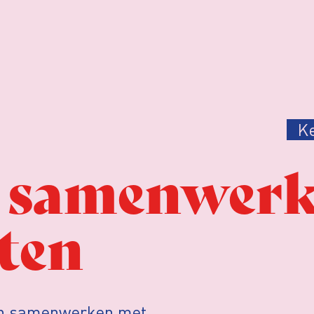
K
t samenwer
ten
n samenwerken met