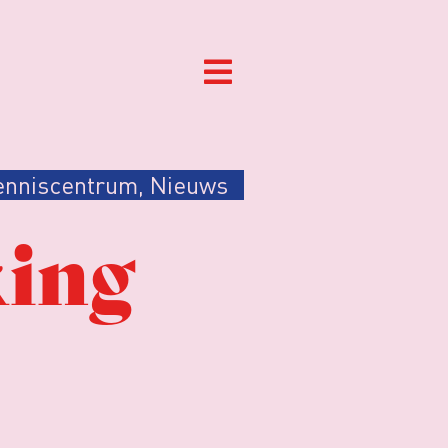
enniscentrum
,
Nieuws
king