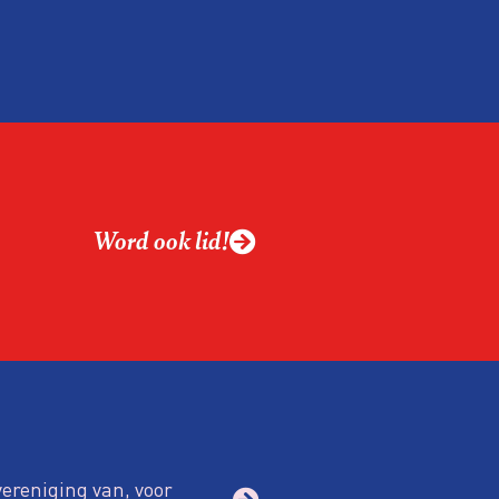
ntvanger verandert op
alistiek relevant in
ing?
ek omgaan met een
Word ook lid!
macht?
vereniging van, voor