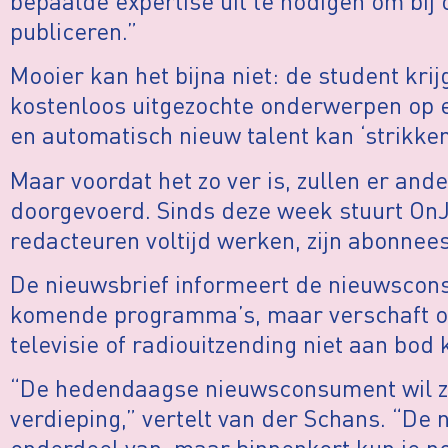
bepaalde expertise uit te nodigen om bij
publiceren.”
Mooier kan het bijna niet: de student krij
kostenloos uitgezochte onderwerpen op e
en automatisch nieuw talent kan ‘strikken
Maar voordat het zo ver is, zullen er an
doorgevoerd. Sinds deze week stuurt On
redacteuren voltijd werken, zijn abonnee
De nieuwsbrief informeert de nieuwscon
komende programma’s, maar verschaft ook
televisie of radiouitzending niet aan bod
“De hedendaagse nieuwsconsument wil z
verdieping,” vertelt van der Schans. “De 
onderdeel van, maar binnenkort kun je n