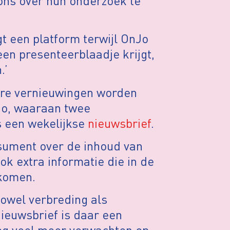
 ons over hun onderzoek te
gt een platform terwijl OnJo
en presenteerblaadje krijgt,
.’
dere vernieuwingen worden
Jo, waaraan twee
s een wekelijkse
nieuwsbrief
.
sument over de inhoud van
 extra informatie die in de
 komen.
owel verbreding als
nieuwsbrief is daar een
og veel meer verwachten op