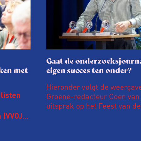
Gaat de onderzoeksjourna
aken met
eigen succes ten onder?
Hieronder volgt de weergav
Groene-redacteur Coen van d
listen
uitsprak op het Feest van de
Onderzoeksjournalistiek op 
 (VVOJ)
n met
Coen uit zijn zorgen over de 
macht, de pers en het publi
rocedure