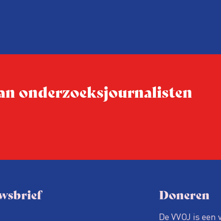
drie punten:
ten tijd,
Niet de maker, maar de o
ublicatie
dit moment
Hoe blijft Onderzoeksjourn
tijden van nieuwe verzuil
 van onderzoeksjournalisten
Hoe moet de journalisti
steeds onverschilligere 
wsbrief
Doneren
De VVOJ is een 