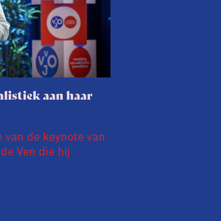
listiek aan haar
e van de keynote van
e Ven die hij
19 juni 2026.
relatie tussen de
ek aan de hand van