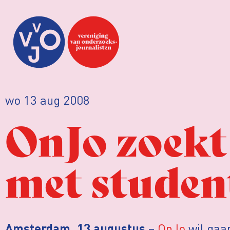
wo 13 aug 2008
OnJo zoek
met studen
–
OnJo
wil gaa