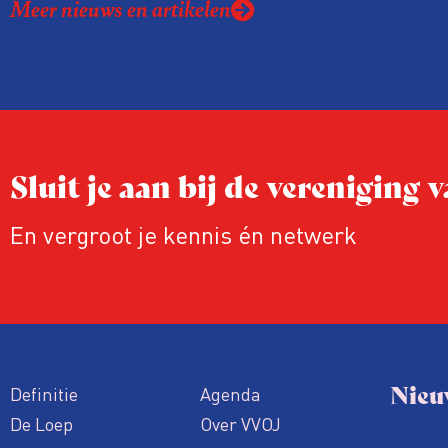
Meer nieuws en artikelen
rond het eigen werk. Dat kost journalis
ook ervaren zij stress en soms worden
publicaties aangepast of gaat de hele p
zelfs niet door.
Sluit je aan bij de vereniging
En vergroot je kennis én netwerk
Nieu
Definitie
Agenda
De Loep
Over VVOJ