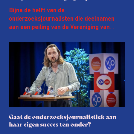
Bijna de helft van de
onderzoeksjournalisten die deelnamen
aan een peiling van de Vereniging van
Onderzoeksjournalisten (VVOJ) kreeg de
afgelopen twee jaar te maken met
juridische dreiging of een juridische
procedure rond het eigen werk. Dat kost
journalisten tijd, ook ervaren zij stress en
soms worden publicaties aangepast of
gaat de hele publicatie zelfs niet door.
Gaat de onderzoeksjournalistiek aan
haar eigen succes ten onder?