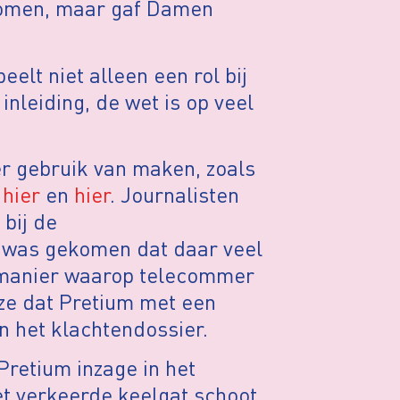
komen, maar gaf Damen
lt niet alleen een rol bij
 inleiding, de wet is op veel
r gebruik van maken, zoals
e
hier
en
hier
. Journalisten
bij de
e was gekomen dat daar veel
 manier waarop telecommer
 ze dat Pretium met een
 het klachtendossier.
Pretium inzage in het
et verkeerde keelgat schoot.