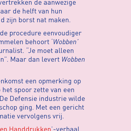
 vertrekken de aanwezige
maar de helft van hun
d zijn borst nat maken.
t de procedure eenvoudiger
mmelen behoort ‘
Wobben’
rnalist. “Je moet alleen
en”. Maar dan levert
Wobben
eenkomst een opmerking op
 het spoor zette van een
 De Defensie industrie wilde
 schop ging. Met een gericht
tie vervolgens vrij.
en Handdrukken
’-verhaal