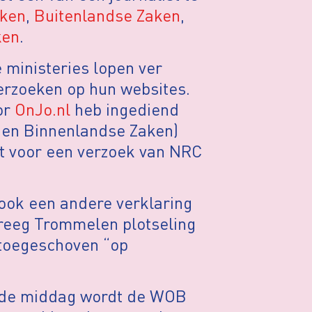
aken
,
Buitenlandse Zaken
,
ken
.
e ministeries lopen ver
erzoeken op hun websites.
oor
OnJo.nl
heb ingediend
 en Binnenlandse Zaken)
dt voor een verzoek van NRC
ook een andere verklaring
reeg Trommelen plotseling
 toegeschoven “op
n de middag wordt de WOB