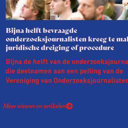
Bijna helft bevraagde
onderzoeksjournalisten kreeg te m
juridische dreiging of procedure
Bijna de helft van de onderzoeksjourna
die deelnamen aan een peiling van de
Vereniging van Onderzoeksjournalisten
kreeg de afgelopen twee jaar te make
juridische dreiging of een juridische p
Meer nieuws en artikelen
rond het eigen werk. Dat kost journalis
ook ervaren zij stress en soms worden