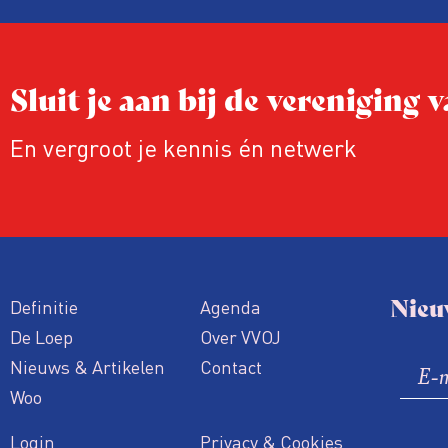
publicaties aangepast of gaat de hele p
zelfs niet door.
Sluit je aan bij de vereniging
En vergroot je kennis én netwerk
Nieu
Definitie
Agenda
De Loep
Over VVOJ
Nieuws & Artikelen
Contact
Woo
Login
Privacy & Cookies