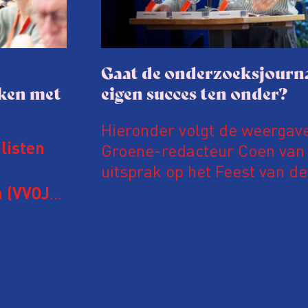
Gaat de onderzoeksjourna
aken met
eigen succes ten onder?
Hieronder volgt de weergav
Groene-redacteur Coen van d
listen
uitsprak op het Feest van de
Onderzoeksjournalistiek op 
 (VVOJ)
n met
Coen uit zijn zorgen over de 
macht, de pers en het publi
rocedure
drie punten:
ten tijd,
Niet de maker, maar de o