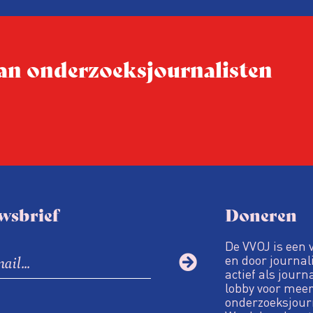
ublicatie
dit moment
Hoe blijft Onderzoeksjourn
tijden van nieuwe verzuil
 van onderzoeksjournalisten
Hoe moet de journalisti
steeds onverschilligere 
wsbrief
Doneren
De VVOJ is een 
en door journali
actief als journ
lobby voor meer
onderzoeksjour