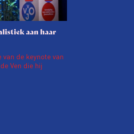
listiek aan haar
e van de keynote van
e Ven die hij
19 juni 2026.
relatie tussen de
ek aan de hand van
ntvanger verandert op