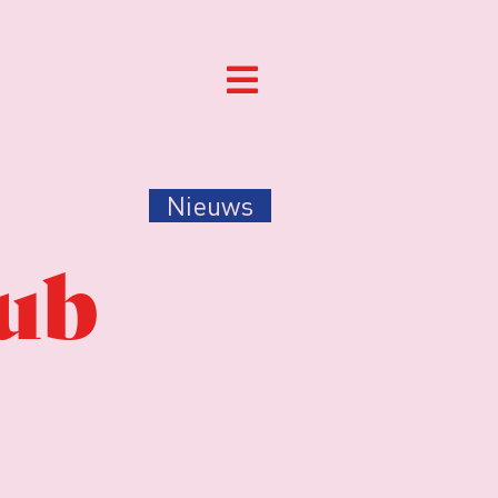
Nieuws
uub