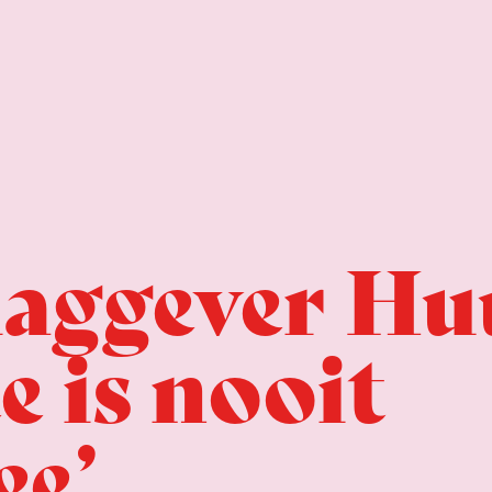
laggever H
e is nooit
ee’