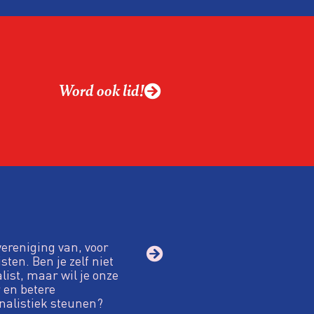
alistiek relevant in
ing?
ek omgaan met een
Word ook lid!
macht?
vereniging van, voor
sten. Ben je zelf niet
alist, maar wil je onze
 en betere
nalistiek steunen?