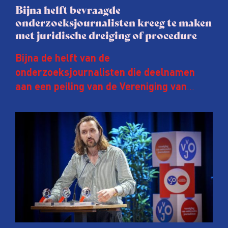
Bijna helft bevraagde
onderzoeksjournalisten kreeg te maken
met juridische dreiging of procedure
Bijna de helft van de
onderzoeksjournalisten die deelnamen
aan een peiling van de Vereniging van
Onderzoeksjournalisten (VVOJ) kreeg de
afgelopen twee jaar te maken met
juridische dreiging of een juridische
procedure rond het eigen werk. Dat kost
journalisten tijd, ook ervaren zij stress en
soms worden publicaties aangepast of
gaat de hele publicatie zelfs niet door.