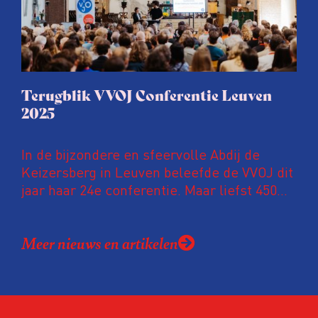
Terugblik VVOJ Conferentie Leuven
2025
In de bijzondere en sfeervolle Abdij de
Keizersberg in Leuven beleefde de VVOJ dit
jaar haar 24e conferentie. Maar liefst 450
onderzoeksjournalisten uit Nederland en
Vlaanderen kwamen samen om hun
Meer nieuws en artikelen
expertise te delen en elkaar te ontmoeten.
En de beweging groeit: bijna 40 procent van
de aanwezigen die de evaluatie invulden,
was voor het eerst op de conferentie!