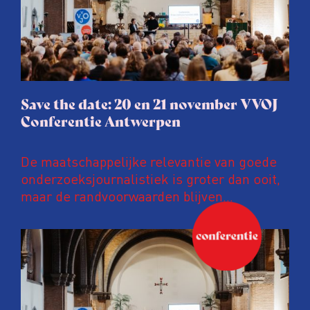
Save the date: 20 en 21 november VVOJ
Conferentie Antwerpen
De maatschappelijke relevantie van goede
onderzoeksjournalistiek is groter dan ooit,
maar de randvoorwaarden blijven
kwetsbaar. Tijdens de komende VVOJ
Conferentie duiken we in De
ongemakkelijke werkelijkheid: een eerlijke
en urgente blik op de staat van ons vak.