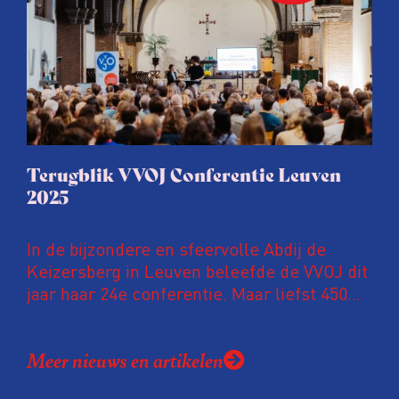
Terugblik VVOJ Conferentie Leuven
2025
In de bijzondere en sfeervolle Abdij de
Keizersberg in Leuven beleefde de VVOJ dit
jaar haar 24e conferentie. Maar liefst 450
onderzoeksjournalisten uit Nederland en
Vlaanderen kwamen samen om hun
Meer nieuws en artikelen
expertise te delen en elkaar te ontmoeten.
En de beweging groeit: bijna 40 procent van