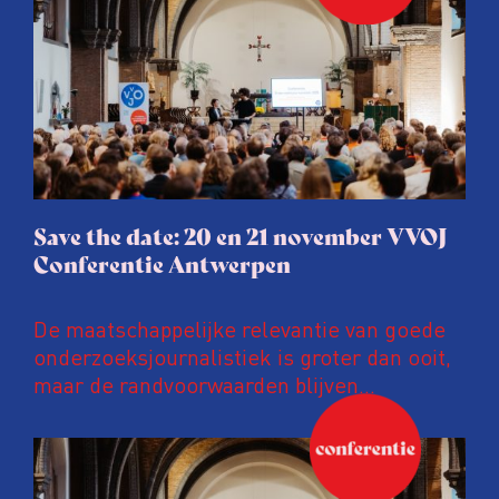
Save the date: 20 en 21 november VVOJ
Conferentie Antwerpen
De maatschappelijke relevantie van goede
onderzoeksjournalistiek is groter dan ooit,
maar de randvoorwaarden blijven
kwetsbaar. Tijdens de komende VVOJ
Conferentie duiken we in De
ongemakkelijke werkelijkheid: een eerlijke
en urgente blik op de staat van ons vak.