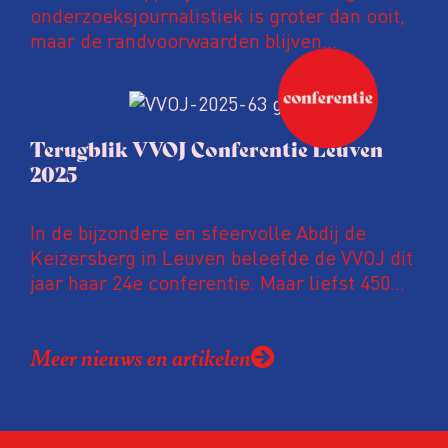
onderzoeksjournalistiek is groter dan ooit,
maar de randvoorwaarden blijven
kwetsbaar. Tijdens de komende VVOJ
Conferentie duiken we in De
ongemakkelijke werkelijkheid: een eerlijke
en urgente blik op de staat van ons vak.
Terugblik VVOJ Conferentie Leuven
2025
In de bijzondere en sfeervolle Abdij de
Keizersberg in Leuven beleefde de VVOJ dit
jaar haar 24e conferentie. Maar liefst 450
onderzoeksjournalisten uit Nederland en
Vlaanderen kwamen samen om hun
Meer nieuws en artikelen
expertise te delen en elkaar te ontmoeten.
En de beweging groeit: bijna 40 procent van
de aanwezigen die de evaluatie invulden,
was voor het eerst op de conferentie!