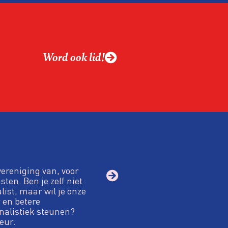
Word ook lid!
vereniging van, voor
sten. Ben je zelf niet
alist, maar wil je onze
 en betere
nalistiek steunen?
eur.