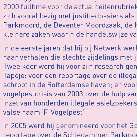
2000 fulltime voor de actualiteitenrubrie
zich vooral bezig met justitiedossiers a
Parkmoord, de Deventer Moordzaak, de 
kleinere zaken waarin de handelswijze van
In de eerste jaren dat hij bij Netwerk we
naar verhalen die slechts zijdelings met 
Twee keer werd hij voor zijn research g
Tapeje: voor een reportage over de illega
schroot in de Rotterdamse haven; en voor
vogelpestcrisis van 2003 over de hulp van
inzet van honderden illegale asielzoeker
valse naam ‘F. Vogelpest’.
In 2005 werd hij genomineerd voor het Go
reportage over de Schiedammer Parkmoor