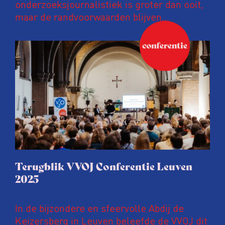
onderzoeksjournalistiek is groter dan ooit,
maar de randvoorwaarden blijven
kwetsbaar. Tijdens de komende VVOJ
Conferentie duiken we in De
ongemakkelijke werkelijkheid: een eerlijke
en urgente blik op de staat van ons vak.
Terugblik VVOJ Conferentie Leuven
2025
In de bijzondere en sfeervolle Abdij de
Keizersberg in Leuven beleefde de VVOJ dit