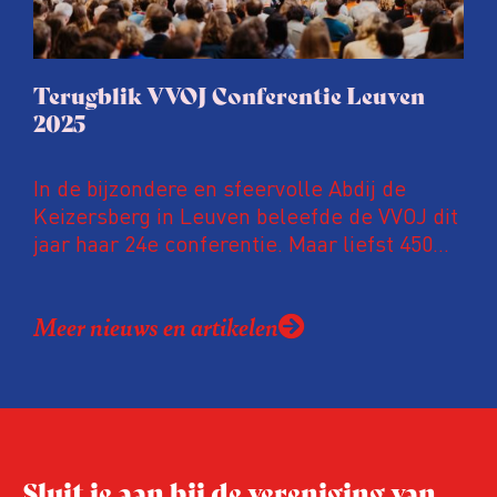
Terugblik VVOJ Conferentie Leuven
2025
In de bijzondere en sfeervolle Abdij de
Keizersberg in Leuven beleefde de VVOJ dit
jaar haar 24e conferentie. Maar liefst 450
onderzoeksjournalisten uit Nederland en
Vlaanderen kwamen samen om hun
Meer nieuws en artikelen
expertise te delen en elkaar te ontmoeten.
En de beweging groeit: bijna 40 procent van
de aanwezigen die de evaluatie invulden,
was voor het eerst op de conferentie!
Sluit je aan bij de vereniging van