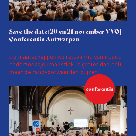
Save the date: 20 en 21 november VVOJ
Conferentie Antwerpen
De maatschappelijke relevantie van goede
onderzoeksjournalistiek is groter dan ooit,
maar de randvoorwaarden blijven
kwetsbaar. Tijdens de komende VVOJ
Conferentie duiken we in De
ongemakkelijke werkelijkheid: een eerlijke
en urgente blik op de staat van ons vak.