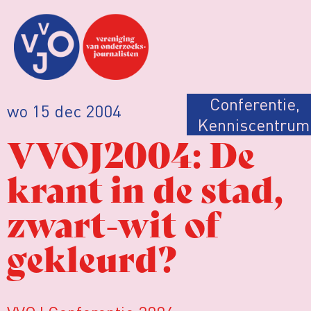
Conferentie
,
wo 15 dec 2004
Kenniscentrum
VVOJ2004: De
krant in de stad,
zwart-wit of
gekleurd?