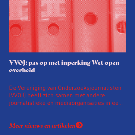
en urgente blik op de staat van ons vak.
VVOJ: pas op met inperking Wet open
overheid
De Vereniging van Onderzoeksjournalisten
(VVOJ) heeft zich samen met andere
journalistieke en mediaorganisaties in een
gezamenlijke brief uitgesproken tegen
voorstellen om de Wet open overheid (Woo)
Meer nieuws en artikelen
vergaand aan te passen. Volgens deze
organisaties zijn deze suggesties voorbarig,