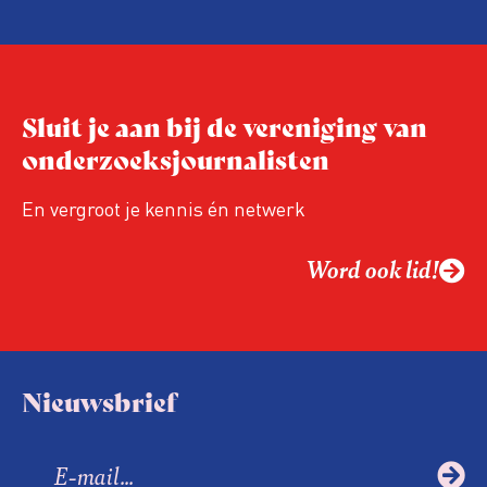
verontrustend en prematuur, zeker nu de
wet nog maar enkele jaren van kracht is en
lopende onderzoeken en evaluaties nog
niet zijn afgerond.
Sluit je aan bij de vereniging van
onderzoeksjournalisten
En vergroot je kennis én netwerk
Word ook lid!
Nieuwsbrief